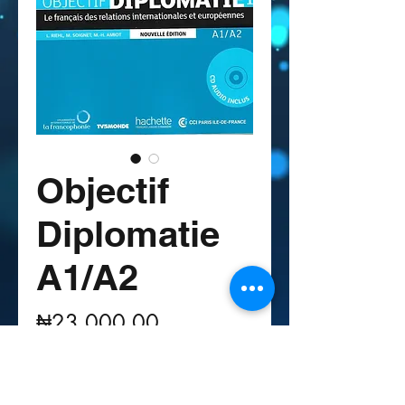
Objectif
Diplomatie
A1/A2
Price
₦23,000.00
Quantity
*