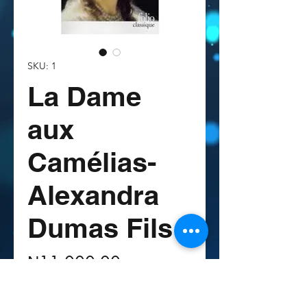
SKU: 1
La Dame
aux
Camélias-
Alexandra
Dumas Fils
Price
₦11,000.00
Quantity
*