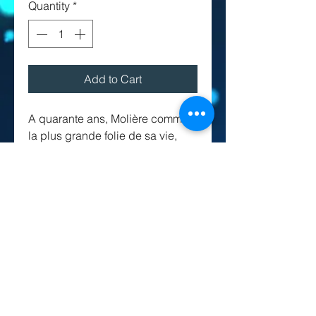
Quantity
*
Add to Cart
A quarante ans, Molière commet
la plus grande folie de sa vie,
dont naitra une de ses plus belle
pièces. Il épouse Amande Béjart,
une gamine qui va le tromper et
l’outrager publiquement comme
Agnès va anéantir Arnolphe,
l’homme qui voulait faire d’elle sa
prisonnière. Cette Arnolphe
bouffon et pitoyable, aveugle et
fou, c’est Molière, et c’est
l’amoureux de tous les temps