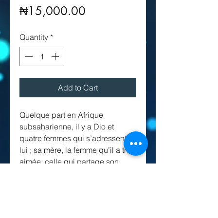
Price
₦15,000.00
Quantity
*
Add to Cart
Quelque part en Afrique
subsaharienne, il y a Dio et
quatre femmes qui s’adressent à
lui ; sa mère, la femme qu’il a trop
aimée, celle qui partage son
existence et sa sœur. Et lui, il
n’entend pas. Qu’importe !
Chacune se raconte pour tenter
de comprendre. Les blessures,